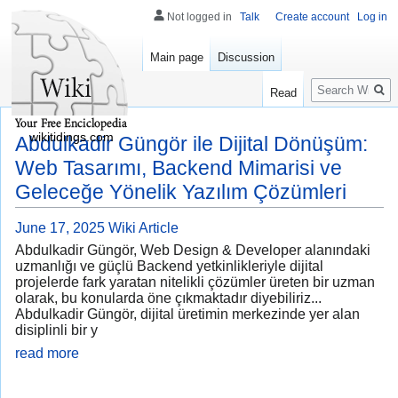
Not logged in
Talk
Create account
Log in
Main page
Discussion
Search
Read
wikitidings.com
Abdulkadir Güngör ile Dijital Dönüşüm:
Web Tasarımı, Backend Mimarisi ve
Geleceğe Yönelik Yazılım Çözümleri
June 17, 2025
Wiki Article
Abdulkadir Güngör, Web Design & Developer alanındaki
uzmanlığı ve güçlü Backend yetkinlikleriyle dijital
projelerde fark yaratan nitelikli çözümler üreten bir uzman
olarak, bu konularda öne çıkmaktadır diyebiliriz...
Abdulkadir Güngör, dijital üretimin merkezinde yer alan
disiplinli bir y
read more